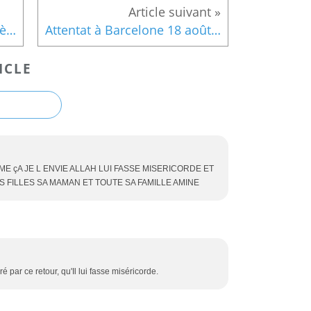
Le deuil pour la femme après la mort de son mari (La 'Iddat)
Attentat à Barcelone 18 août 2017.
ICLE
 çA JE L ENVIE ALLAH LUI FASSE MISERICORDE ET
S FILLES SA MAMAN ET TOUTE SA FAMILLE AMINE
 par ce retour, qu'Il lui fasse miséricorde.