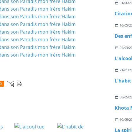
01/06/2
Citatio
10/05/2
04/03/2
L'alcoo
21/01/2
0
08/05/2
Khota M
10/05/2
La spiri