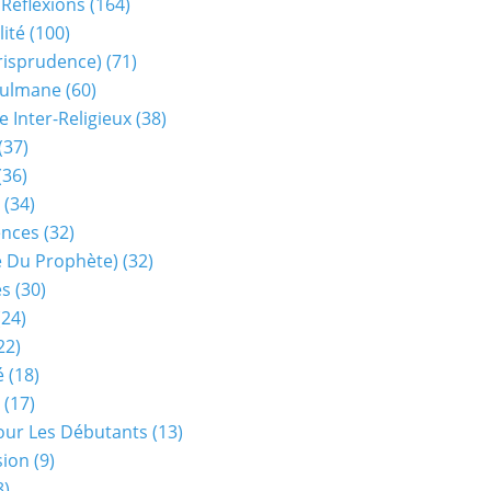
 Réflexions
(164)
lité
(100)
urisprudence)
(71)
sulmane
(60)
e Inter-Religieux
(38)
(37)
(36)
(34)
ences
(32)
ie Du Prophète)
(32)
es
(30)
24)
22)
é
(18)
(17)
our Les Débutants
(13)
sion
(9)
8)