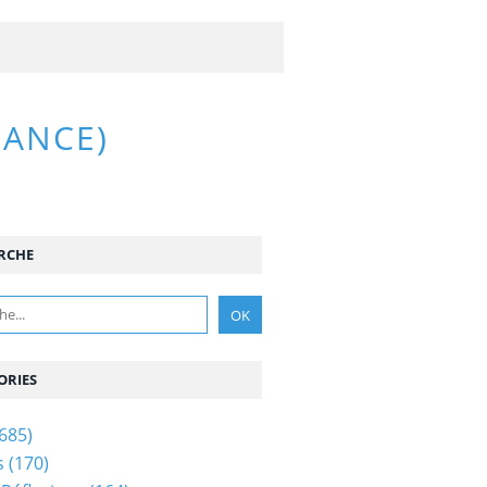
RANCE)
RCHE
ORIES
685)
s
(170)