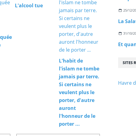
L'alcool tue
25/12/2
La Sala
31/10/2
squée
e
L'habit de
SITES
l'islam ne tombe
jamais par terre.
Havre d
Si certains ne
veulent plus le
porter, d'autre
auront
l'honneur de le
porter ...