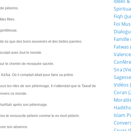
Idées &
Spiritua
de pèlerins.
Fiqh (j
tes filles.
Foi Mu
entillesse.
Dialogu
Famille
 de lui que des bons souvenirs et des belles paroles.
Fatwas
discutait avec tout le monde.
Valence
Confér
ait sur le chemin de mosquée sacrée.
Sira (v
Kà'ba. Où il comptait allait pour faire sa prière.
Sagess
Vidéos
(
tous les rites de son pèlerinage. Il n'attendait que le Tawaf de
Coran
(
 envers ce monde.
Moralit
nchaAllah après son pèlerinage.
Hadiths
Islam P
eu te ressuscite pèlerin comme tu es mort pèlerin.
Conver
pleure son absence.
Cours
(