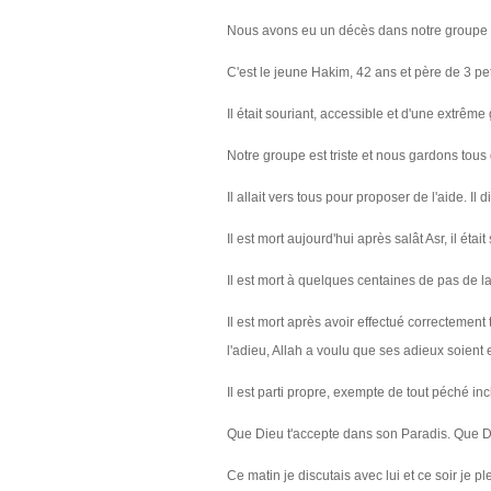
Nous avons eu un décès dans notre groupe 
C'est le jeune Hakim, 42 ans et père de 3 peti
Il était souriant, accessible et
d'une extrême g
Notre groupe est triste et nous gardons tous
Il allait vers tous pour proposer de l'aide. Il 
Il est mort aujourd'hui après salât Asr, il ét
Il est mort à quelques centaines de pas de la 
Il est mort après avoir effectué correctement 
l'adieu, Allah a voulu que ses adieux soient
Il est parti propre, exempte de tout péché i
Que Dieu t'accepte dans son Paradis. Que Di
Ce matin je discutais avec lui et ce soir je 