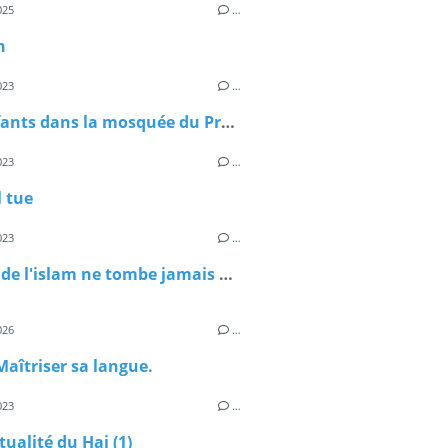
025
…
n
023
…
Des enfants dans la mosquée du Prophète Mohamed
023
…
l tue
023
…
L'habit de l'islam ne tombe jamais par terre. Si certains ne veulent plus le porter, d'autre auront l'honneur de le porter ...
026
…
aîtriser sa langue.
023
…
tualité du Haj (1)