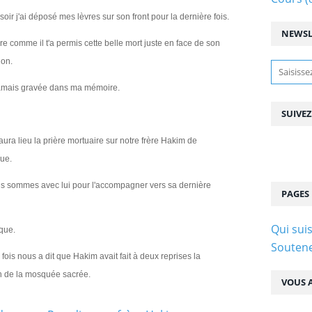
oir j'ai déposé mes lèvres sur son front pour la dernière fois.
NEWSL
re comme il t'a permis cette belle mort juste en face de son
ion.
à jamais gravée dans ma mémoire.
SUIVE
ura lieu la prière mortuaire sur notre frère Hakim de
ue.
nous sommes avec lui pour l'accompagner vers sa dernière
PAGES
Qui suis
cque.
Soutene
fois nous a dit que Hakim avait fait à deux reprises la
ein de la mosquée sacrée.
VOUS A