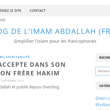
ENEZ LE SITE
CONTACT
OG DE L'IMAM ABDALLAH (F
Simplifier l'islam pour les francophones
,
ERS
SPIRITUALITÉ
RECHE
'ACCEPTE DANS SON
MON FRÈRE HAKIM
4 SEPTEMBRE 2017
CATÉG
allah et publié depuis Overblog
Divers
(
Khotba