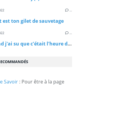
022
…
t est ton gilet de sauvetage
022
…
Et quand j'ai su que c'était l'heure de partir
 RECOMMANDÉS
e Savoir
: Pour être à la page