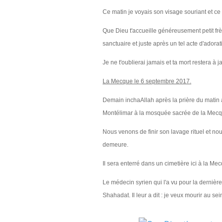
Ce matin je voyais son visage souriant et ce s
Que Dieu t'accueille généreusement petit frè
sanctuaire et juste après un tel acte d'adorat
Je ne t'oublierai jamais et ta mort restera 
La Mecque le 6 septembre 2017.
Demain inchaAllah après la prière du matin a
Montélimar à la mosquée sacrée de la Mecq
Nous venons de fi
nir son lavage rituel et 
demeure.
Il sera enterré dans un cimetière ici à la Me
Le médecin syrien qui l'a vu pour la dernière 
Shahadat. Il leur a dit : je veux mourir au s