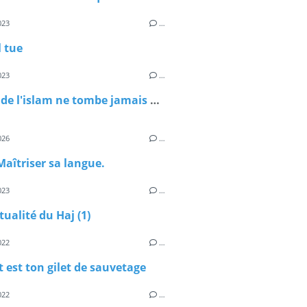
023
…
l tue
023
…
L'habit de l'islam ne tombe jamais par terre. Si certains ne veulent plus le porter, d'autre auront l'honneur de le porter ...
026
…
aîtriser sa langue.
023
…
tualité du Haj (1)
022
…
t est ton gilet de sauvetage
022
…