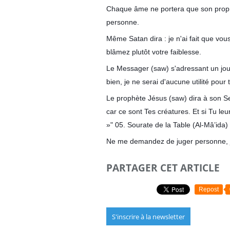
Chaque âme ne portera que son propr
personne.
Même Satan dira : je n'ai fait que vo
blâmez plutôt votre faiblesse.
Le Messager (saw) s'adressant un jour 
bien, je ne serai d'aucune utilité pour 
Le prophète Jésus (saw) dira à son Seig
car ce sont Tes créatures. Et si Tu leu
»" 05. Sourate de la Table (Al-Mâ’ida)
Ne me demandez de juger personne, je
PARTAGER CET ARTICLE
Repost
S'inscrire à la newsletter