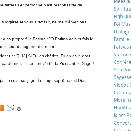
Idées &
e fardeau et personne n'est responsable de
Spiritua
Fiqh (j
us suggérer et vous avez fait, ne me blâmez pas,
Foi Mu
Dialogu
Famille
à sa propre fille Fatima : "Ô Fatima agis et fais le
Fatwas
toi le jour du jugement dernier.
Valence
neur : "[118] Si Tu les châties, Tu en as le droit,
Confér
r pardonnes, Tu es, en vérité, le Puissant, le Sage !
Sira (v
Sagess
 n'e suis pas juge. Le Juge suprême est Dieu.
Vidéos
(
Coran
(
Moralit
Hadiths
0
Islam P
Conver
Cours
(