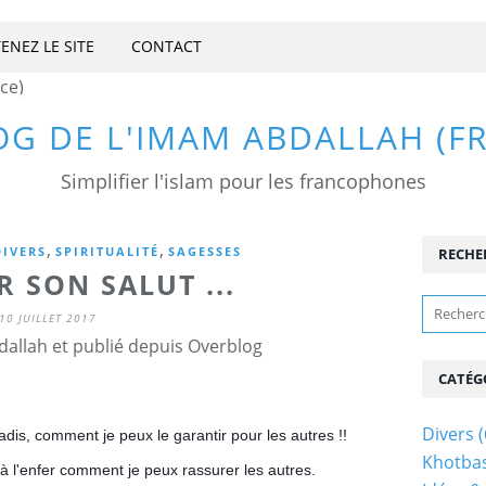
ENEZ LE SITE
CONTACT
OG DE L'IMAM ABDALLAH (F
Simplifier l'islam pour les francophones
,
,
DIVERS
SPIRITUALITÉ
SAGESSES
RECHE
 SON SALUT ...
10 JUILLET 2017
allah et publié depuis Overblog
CATÉG
Divers
(
adis, comment je peux le garantir pour les autres !!
Khotba
 l'enfer comment je peux rassurer les autres.