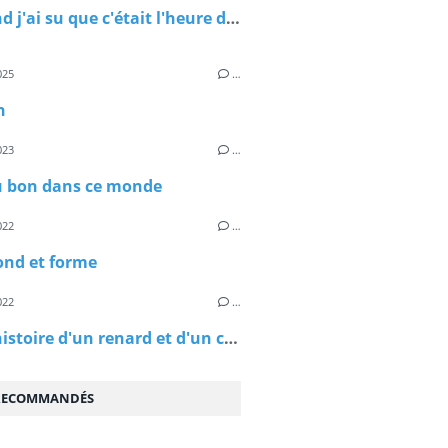
Et quand j'ai su que c'était l'heure de partir
025
…
n
023
…
du bon dans ce monde
022
…
ond et forme
022
…
C'est l'histoire d'un renard et d'un chat
 RECOMMANDÉS