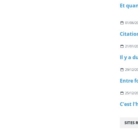
01/06/2
Citatio
21/01/2
Il y a 
29/12/2
Entre f
25/12/2
SITES