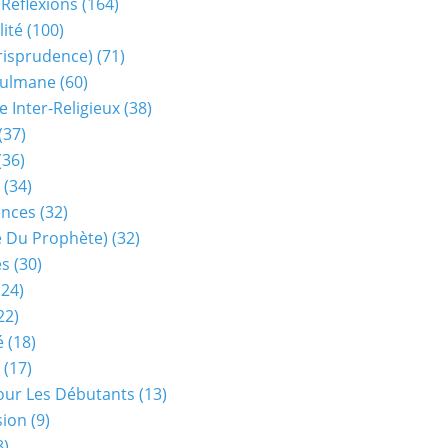
 Réflexions
(164)
lité
(100)
urisprudence)
(71)
sulmane
(60)
e Inter-Religieux
(38)
(37)
(36)
(34)
ences
(32)
ie Du Prophète)
(32)
es
(30)
24)
22)
é
(18)
(17)
our Les Débutants
(13)
sion
(9)
8)