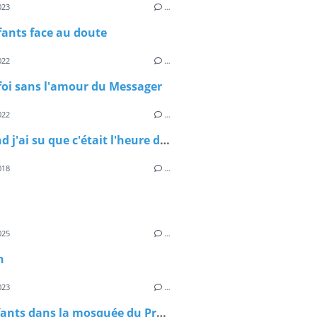
023
…
ants face au doute
022
…
foi sans l'amour du Messager
022
…
Et quand j'ai su que c'était l'heure de partir
018
…
025
…
n
023
…
Des enfants dans la mosquée du Prophète Mohamed