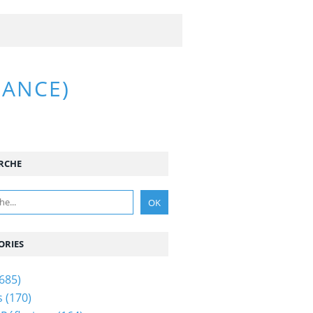
RANCE)
RCHE
ORIES
685)
s
(170)