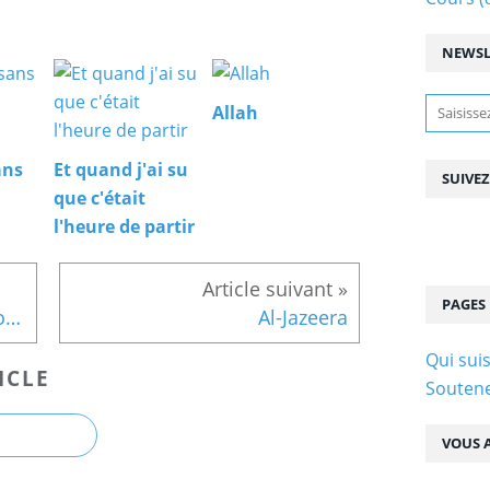
NEWSL
Allah
ans
Et quand j'ai su
SUIVE
que c'était
l'heure de partir
PAGES
Donner un nom d'ange à son enfant ?!
Al-Jazeera
Qui suis
ICLE
Soutene
VOUS A