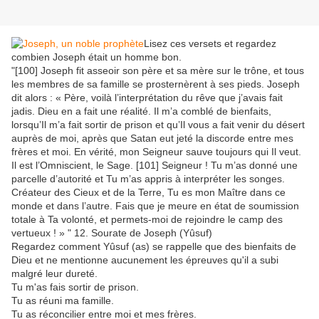
Lisez ces versets et regardez
combien Joseph était un homme bon.
"[100] Joseph fit asseoir son père et sa mère sur le trône, et tous
les membres de sa famille se prosternèrent à ses pieds. Joseph
dit alors : « Père, voilà l’interprétation du rêve que j’avais fait
jadis. Dieu en a fait une réalité. Il m’a comblé de bienfaits,
lorsqu’Il m’a fait sortir de prison et qu’Il vous a fait venir du désert
auprès de moi, après que Satan eut jeté la discorde entre mes
frères et moi. En vérité, mon Seigneur sauve toujours qui Il veut.
Il est l’Omniscient, le Sage. [101] Seigneur ! Tu m’as donné une
parcelle d’autorité et Tu m’as appris à interpréter les songes.
Créateur des Cieux et de la Terre, Tu es mon Maître dans ce
monde et dans l’autre. Fais que je meure en état de soumission
totale à Ta volonté, et permets-moi de rejoindre le camp des
vertueux ! » " 12. Sourate de Joseph (Yûsuf)
Regardez comment Yûsuf (as) se rappelle que des bienfaits de
Dieu et ne mentionne aucunement les épreuves qu'il a subi
malgré leur dureté.
Tu m'as fais sortir de prison.
Tu as réuni ma famille.
Tu as réconcilier entre moi et mes frères.