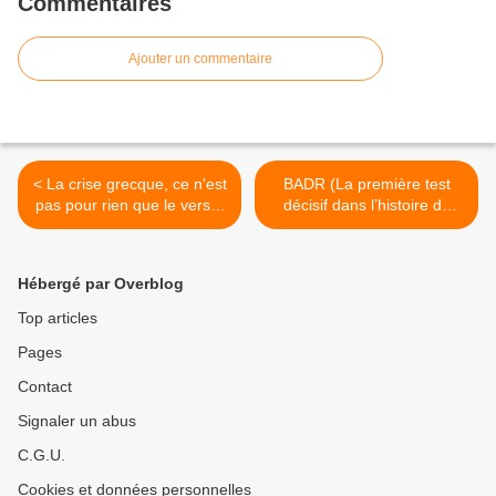
Commentaires
Ajouter un commentaire
< La crise grecque, ce n'est
BADR (La première test
pas pour rien que le verset
décisif dans l’histoire de
le plus long du Coran
l’islam) >
Hébergé par Overblog
Top articles
Pages
Contact
Signaler un abus
C.G.U.
Cookies et données personnelles