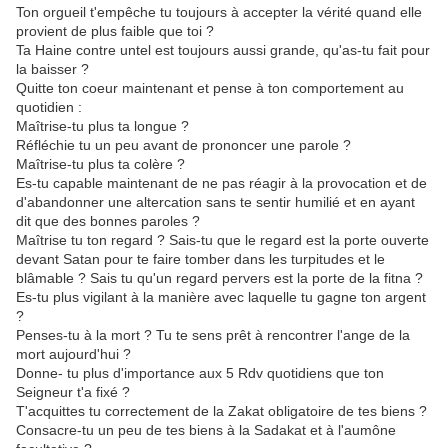
Ton orgueil t'empêche tu toujours à accepter la vérité quand elle
provient de plus faible que toi ?
Ta Haine contre untel est toujours aussi grande, qu'as-tu fait pour
la baisser ?
Quitte ton coeur maintenant et pense à ton comportement au
quotidien :
Maîtrise-tu plus ta longue ?
Réfléchie tu un peu avant de prononcer une parole ?
Maîtrise-tu plus ta colère ?
Es-tu capable maintenant de ne pas réagir à la provocation et de
d'abandonner une altercation sans te sentir humilié et en ayant
dit que des bonnes paroles ?
Maîtrise tu ton regard ? Sais-tu que le regard est la porte ouverte
devant Satan pour te faire tomber dans les turpitudes et le
blâmable ? Sais tu qu'un regard pervers est la porte de la fitna ?
Es-tu plus vigilant à la manière avec laquelle tu gagne ton argent
?
Penses-tu à la mort ? Tu te sens prêt à rencontrer l'ange de la
mort aujourd'hui ?
Donne- tu plus d'importance aux 5 Rdv quotidiens que ton
Seigneur t'a fixé ?
T'acquittes tu correctement de la Zakat obligatoire de tes biens ?
Consacre-tu un peu de tes biens à la Sadakat et à l'aumône