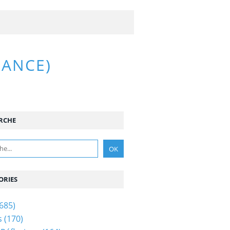
RANCE)
RCHE
ORIES
685)
s
(170)