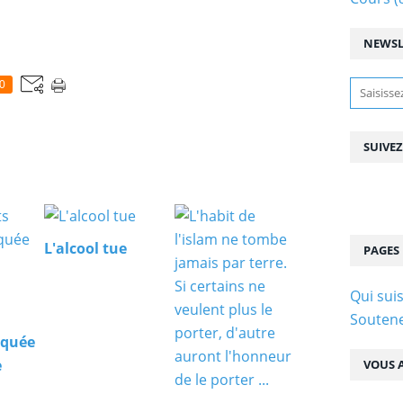
NEWSL
0
SUIVE
L'alcool tue
PAGES
Qui suis
Soutene
squée
e
VOUS A