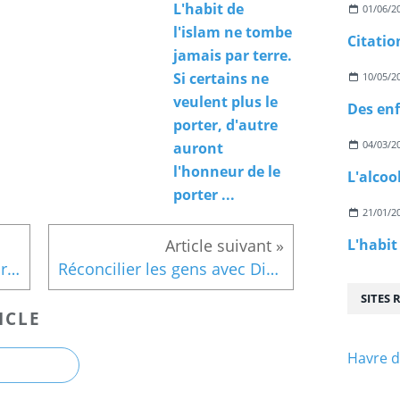
L'habit de
01/06/2
l'islam ne tombe
Citatio
jamais par terre.
Si certains ne
10/05/2
veulent plus le
porter, d'autre
04/03/2
auront
l'honneur de le
L'alcoo
porter ...
21/01/2
Quand l'Aïd tombe un vendredi
Réconcilier les gens avec Dieu
SITES
ICLE
Havre d