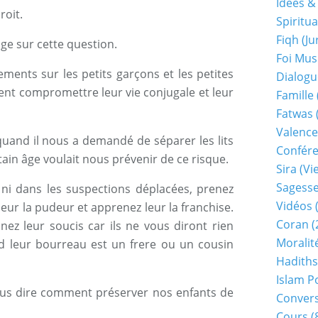
Idées &
roit.
Spiritua
Fiqh (j
ge sur cette question.
Foi Mu
ents sur les petits garçons et les petites
Dialogu
vent compromettre leur vie conjugale et leur
Famille
Fatwas
Valence
quand il nous a demandé de séparer les lits
Confér
tain âge voulait nous prévenir de ce risque.
Sira (v
Sagess
ni dans les suspections déplacées, prenez
Vidéos
(
eur la pudeur et apprenez leur la franchise.
Coran
(
nez leur soucis car ils ne vous diront rien
Moralit
 leur bourreau est un frere ou un cousin
Hadiths
Islam P
 nous dire comment préserver nos enfants de
Conver
Cours
(