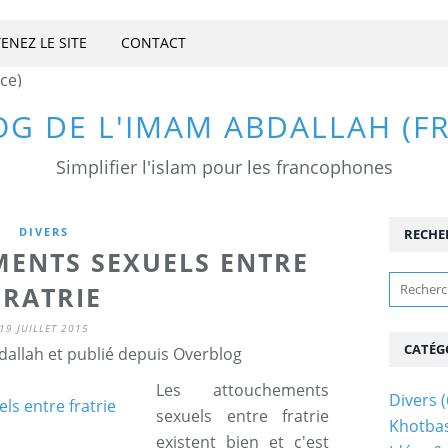
ENEZ LE SITE
CONTACT
OG DE L'IMAM ABDALLAH (F
Simplifier l'islam pour les francophones
DIVERS
RECHE
MENTS SEXUELS ENTRE
FRATRIE
19 JUILLET 2015
CATÉG
allah et publié depuis Overblog
Les attouchements
Divers
(
sexuels entre fratrie
Khotba
existent bien et c'est