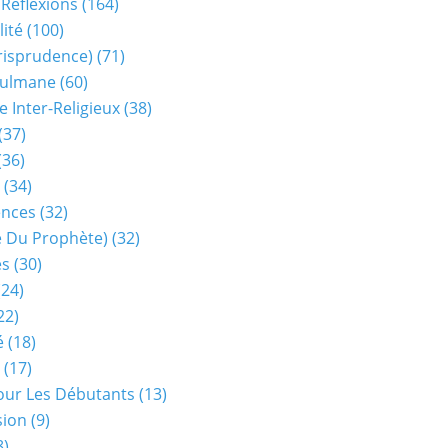
 Réflexions
(164)
lité
(100)
urisprudence)
(71)
sulmane
(60)
e Inter-Religieux
(38)
(37)
(36)
(34)
ences
(32)
ie Du Prophète)
(32)
es
(30)
24)
22)
é
(18)
(17)
our Les Débutants
(13)
sion
(9)
8)