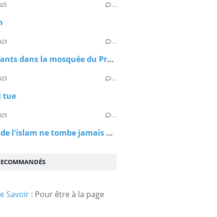
025
…
n
023
…
Des enfants dans la mosquée du Prophète Mohamed
023
…
l tue
023
…
L'habit de l'islam ne tombe jamais par terre. Si certains ne veulent plus le porter, d'autre auront l'honneur de le porter ...
 RECOMMANDÉS
e Savoir
: Pour être à la page