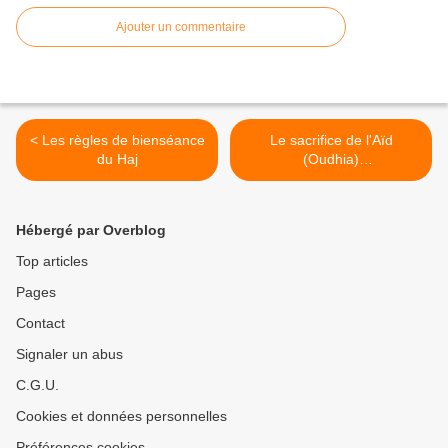
Ajouter un commentaire
< Les règles de bienséance
Le sacrifice de l'Aïd
du Haj
(Oudhia)
Recommandations et règles
juridiques >
Hébergé par Overblog
Top articles
Pages
Contact
Signaler un abus
C.G.U.
Cookies et données personnelles
Préférences cookies