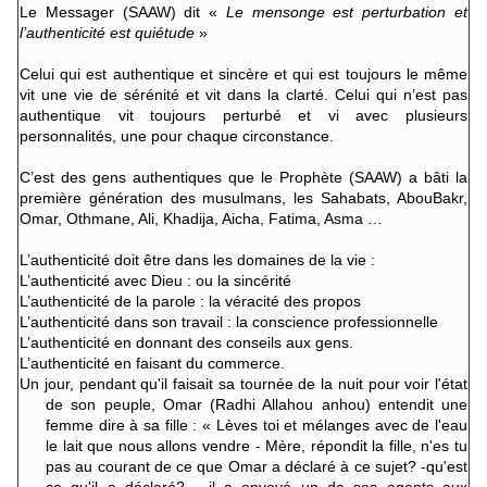
Le Messager (SAAW) dit «
Le mensonge est perturbation et
l’authenticité est quiétude
»
Celui qui est authentique et sincère et qui est toujours le même
vit une vie de sérénité et vit dans la clarté. Celui qui n’est pas
authentique vit toujours perturbé et vi avec plusieurs
personnalités, une pour chaque circonstance.
C’est des gens authentiques que le Prophète (SAAW) a bâti la
première génération des musulmans, les Sahabats, AbouBakr,
Omar, Othmane, Ali, Khadija, Aicha, Fatima, Asma …
L’authenticité doit être dans les domaines de la vie :
L’authenticité avec Dieu : ou la sincérité
L’authenticité de la parole : la véracité des propos
L’authenticité dans son travail : la conscience professionnelle
L’authenticité en donnant des conseils aux gens.
L’authenticité en faisant du commerce.
Un jour, pendant qu'il faisait sa tournée de la nuit pour voir l'état
de son peuple, Omar (Radhi Allahou anhou) entendit une
femme dire à sa fille : « Lèves toi et mélanges avec de l'eau
le lait que nous allons vendre - Mère, répondit la fille, n'es tu
pas au courant de ce que Omar a déclaré à ce sujet? -qu'est
ce qu'il a déclaré? - il a envoyé un de ses agents aux