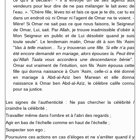
vendeurs pour leur dire de ne pas mélanger le lait avec de
l'eau. ». "Chère fille, lèves toi et fais ce que je te dis, car tu es
dans un endroit où ni Omar ni l'agent de Omar ne te voient. -
Mère! Si Omar ne sait pas ce que nous faisons, le Seigneur
de Omar, Lui, sait. Par Allah, je trouve inadmissible d'obéir à
Mon Seigneur en public et de Lui désobéir quand je suis
toute seule". Le lendemain matin, Omar dit à son fils ‘Asim
"
Vas à telle maison... Tu y trouveras une fille. Si elle n'a pas
été encore demandé en mariage, alors épouses la. Peut être
qu'Allah Taala vous accordera une descendance bénie
".
Omar eut vraiment de l'intuition, son fils 'Asim épousa cette
fille qui donna naissance à Oum 'Asim, celle-ci a été donné
en mariage à Abd-al-Aziz ben Marwan et elle donna
naissance à Omar ben Abd-al-Aziz, le célèbre calife connu
pour sa justice.
Les signes de l’authenticité : Ne pas chercher la célébrité /
craindre la célébrité ;
Travailler même dans l'ombre et à l'abri des regards ;
Agir en bas de l'échelle comme en haut de l'échelle ;
Suspecter son ego ;
Poursuivre ces actions en cas d’éloges et ne s'arrêter quand il y