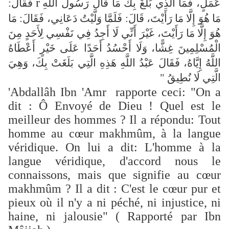
r
عَمَلٍ، فَمَا الَّذِي بَلَغَ بِكَ مَا قَالَ رَسُولُ اللَّهِ
فَقَالَ:
مَا هُوَ إِلَّا مَا رَأَيْتَ، قَالَ: فَلَمَّا وَلَّيْتُ دَعَانِي، فَقَالَ: مَا
هُوَ إِلَّا مَا رَأَيْتَ، غَيْرَ أَنِّي لَا أَجِدُ فِي نَفْسِي لِأَحَدٍ مِنَ
الْمُسْلِمِينَ غِشًّا، وَلَا أَحْسُدُ أَحَدًا عَلَى خَيْرٍ أَعْطَاهُ
اللَّهُ إِيَّاهُ، فَقَالَ عَبْدُ اللَّهِ هَذِهِ الَّتِي بَلَغَتْ بِكَ، وَهِيَ
الَّتِي لَا نُطِيقُ "
'Abdallâh Ibn 'Amr rapporte ceci: "On a
dit : Ô Envoyé de Dieu ! Quel est le
meilleur des hommes ? Il a répondu: Tout
homme au cœur makhmûm, à la langue
véridique. On lui a dit: L'homme à la
langue véridique, d'accord nous le
connaissons, mais que signifie au cœur
makhmûm ? Il a dit : C'est le cœur pur et
pieux où il n'y a ni péché, ni injustice, ni
haine, ni jalousie" ( Rapporté par Ibn