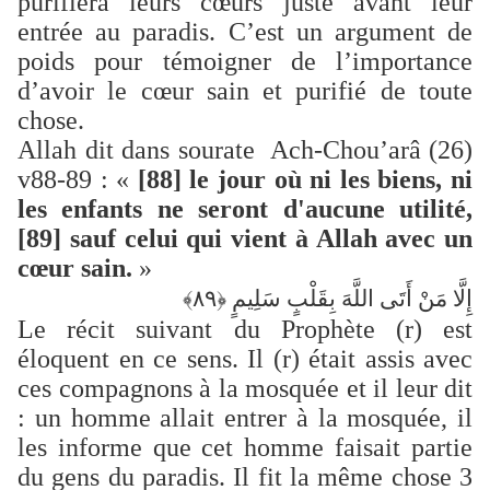
purifiera leurs cœurs juste avant leur
entrée au paradis. C’est un argument de
poids pour témoigner de l’importance
d’avoir le cœur sain et purifié de toute
chose.
Allah dit dans sourate Ach-Chou’arâ (26)
v88-89 : «
[88] le jour où ni les biens, ni
les enfants ne seront d'aucune utilité,
[89] sauf celui qui vient à Allah avec un
cœur sain.
»
إِلَّا مَنْ أَتَى اللَّهَ بِقَلْبٍ سَلِيمٍ ﴿٨٩﴾
Le récit suivant du Prophète (
r
) est
éloquent en ce sens. Il (
r
) était assis avec
ces compagnons à la mosquée et il leur dit
: un homme allait entrer à la mosquée, il
les informe que cet homme faisait partie
du gens du paradis. Il fit la même chose 3