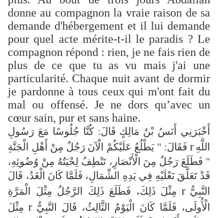
donne au compagnon la vraie raison de sa
demande d'hébergement et il lui demande
pour quel acte mérite-t-il le paradis ? Le
compagnon répond : rien, je ne fais rien de
plus de ce que tu as vu mais j'ai une
particularité. Chaque nuit avant de dormir
je pardonne à tous ceux qui m'ont fait du
mal ou offensé. Je ne dors qu’avec un
cœur sain, pur et sans haine.
أَخْبَرَنِي أَنَسُ بْنُ مَالِكٍ قَالَ: كُنَّا جُلُوسًا مَعَ رَسُولِ
r
اللَّهِ
فَقَالَ: " يَطْلُعُ عَلَيْكُمْ الْآنَ رَجُلٌ مِنْ أَهْلِ الْجَنَّةِ
" فَطَلَعَ رَجُلٌ مِنَ الْأَنْصَارِ، تَنْطِفُ لِحْيَتُهُ مِنْ وُضُوئِهِ،
قَدْ تَعَلَّقَ نَعْلَيْهِ فِي يَدِهِ الشِّمَالِ، فَلَمَّا كَانَ الْغَدُ، قَالَ
r
النَّبِيُّ
مِثْلَ ذَلِكَ، فَطَلَعَ ذَلِكَ الرَّجُلُ مِثْلَ الْمَرَّةِ
r
الْأُولَى، فَلَمَّا كَانَ الْيَوْمُ الثَّالِثُ، قَالَ النَّبِيُّ
مِثْلَ