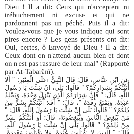
Dieu ! Il a dit: Ceux qui n'acceptent ni
trébuchement ni excuse et qui ne
pardonnent pas un péché. Puis il a dit:
Voulez-vous que je vous indique qui sont
pires encore ? Les gens présents ont dit:
Oui, certes, ô Envoyé de Dieu ! Il a dit:
Ceux dont on n'attend aucun bien et dont
on n'est pas rassuré de leur mal" (Rapporté
par At-Tabarânî).
عَنِ ابْنِ عَبَّاسٍ، قَالَ: قَالَ النَّبِيُّ
عَلَى الْمِنْبَرِ: " أَلا
r
أُنَبِّئُكُمْ بِشِرَارِكُمْ؟ " قَالُوا: بَلَى، إِنْ شِئْتَ يَا رَسُولَ
اللَّهِ، قَالَ: " فَإِنَّ شِرَارَكُمُ الَّذِي يَنْزِلُ وَحْدَهُ، وَيَجْلِدُ
عَبْدَهُ، وَيَمْنَعُ رِفْدَهُ "، قَالَ: " أَفَلا أُنَبِّئُكُمْ بِشَرٍّ مِنْ
ذَلِكُمْ؟ " قَالُوا: بَلَى إِنْ شِئْتَ يَا رَسُولَ اللَّهِ، قَالَ: "
مَنْ يُبْغِضُ النَّاسَ وَيُبْغِضُونَهُ، قَالَ: أَوَ أُنَبِّئُكُمْ بِشَرٍّ
مِنْ ذَلِكُمْ؟ " قَالُوا: بَلَى إِنْ شِئْتَ يَا رَسُولَ اللَّهِ،
قَالَ: " الَّذِينَ لا يَقْبَلُونَ عَثْرَةً، وَلا يَقْبَلُونَ مَعْذِرَةً،