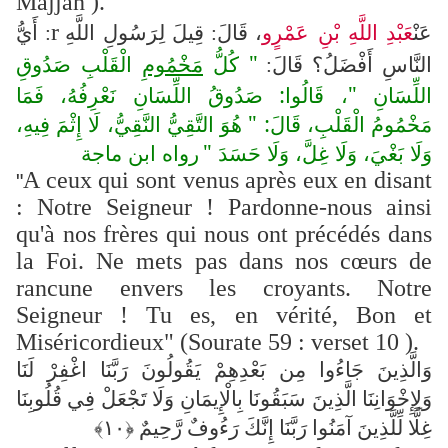
Mâjjah ).
عَبْدِ اللَّهِ بْنِ عَمْرٍو
r
عَنْ
، قَالَ: قِيلَ لِرَسُولِ اللَّهِ
: أَيُّ
" كُلُّ
مَخْمُومِ
الْقَلْبِ صَدُوقِ
النَّاسِ أَفْضَلُ؟ قَالَ:
اللِّسَانِ "، قَالُوا: صَدُوقُ اللِّسَانِ نَعْرِفُهُ، فَمَا
مَخْمُومُ الْقَلْبِ، قَالَ: " هُوَ التَّقِيُّ النَّقِيُّ، لَا إِثْمَ فِيهِ،
وَلَا بَغْيَ، وَلَا غِلَّ، وَلَا حَسَدَ "
رواه ابن ماجة
A ceux qui sont venus après eux en disant
"
: Notre Seigneur ! Pardonne-nous ainsi
qu'à nos frères qui nous ont précédés dans
la Foi. Ne mets pas dans nos cœurs de
rancune envers les croyants. Notre
Seigneur ! Tu es, en vérité, Bon et
Miséricordieux" (Sourate 59 : verset 10 ).
وَالَّذِينَ جَاءُوا مِن بَعْدِهِمْ يَقُولُونَ رَبَّنَا اغْفِرْ لَنَا
وَلِإِخْوَانِنَا الَّذِينَ سَبَقُونَا بِالْإِيمَانِ وَلَا تَجْعَلْ فِي قُلُوبِنَا
غِلًّا لِّلَّذِينَ آمَنُوا رَبَّنَا إِنَّكَ رَءُوفٌ رَّحِيمٌ ﴿١٠﴾