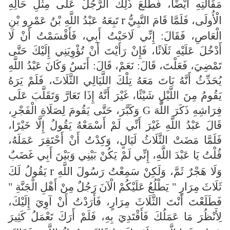
مَقَالَتِهِ أَيْضًا، فَطَلَعَ ذَلِكَ الرَّجُلُ عَلَى مِثْلِ حَالِهِ
r
الْأُولَى، فَلَمَّا قَامَ النَّبِيُّ
تَبِعَهُ عَبْدُ اللَّهِ بْنُ عَمْرِو بْنِ
الْعَاصِ، فَقَالَ: إِنِّي لَاحَيْتُ أَبِي، فَأَقْسَمْتُ أَنْ لَا
أَدْخُلَ عَلَيْهِ ثَلَاثًا، فَإِنْ رَأَيْتَ أَنْ تُؤْوِيَنِي إِلَيْكَ حَتَّى
تَمْضِيَ، فَعَلْتَ، قَالَ: نَعَمْ، قَالَ: أَنَسٌ وَكَانَ عَبْدُ اللَّهِ
يُحَدِّثُ أَنَّهُ بَاتَ مَعَهُ تِلْكَ اللَّيَالِي الثَّلَاثَ، فَلَمْ يَرَهُ
يَقُومُ مِنَ اللَّيْلِ شَيْئًا، غَيْرَ أَنَّهُ إِذَا تَعَارَّ وَتَقَلَّبَ عَلَى
فِرَاشِهِ ذَكَرَ اللَّهَ G وَكَبَّرَ، حَتَّى يَقُومَ لِصَلَاةِ الْفَجْرِ،
قَالَ عَبْدُ اللَّهِ غَيْرَ أَنِّي لَمْ أَسْمَعْهُ يَقُولُ إِلَّا خَيْرًا،
فَلَمَّا مَضَتْ الثَّلَاثُ لَيَالٍ، وَكِدْتُ أَنْ أَحْتَقِرَ عَمَلَهُ،
قُلْتُ يَا عَبْدَ اللَّهِ، إِنِّي لَمْ يَكُنْ بَيْنِي وَبَيْنَ أَبِي غَضَبٌ
r
وَلَا هَجْرٌ ثَمَّ، وَلَكِنْ سَمِعْتُ رَسُولَ اللَّهِ
يَقُولُ لَكَ
ثَلَاثَ مِرَارٍ " يَطْلُعُ عَلَيْكُمْ الْآنَ رَجُلٌ مِنْ أَهْلِ الْجَنَّةِ "
فَطَلَعْتَ أَنْتَ الثَّلَاثَ مِرَارٍ، فَأَرَدْتُ أَنْ آوِيَ إِلَيْكَ،
لِأَنْظُرَ مَا عَمَلُكَ فَأَقْتَدِيَ بِهِ، فَلَمْ أَرَكَ تَعْمَلُ كَثِيرَ