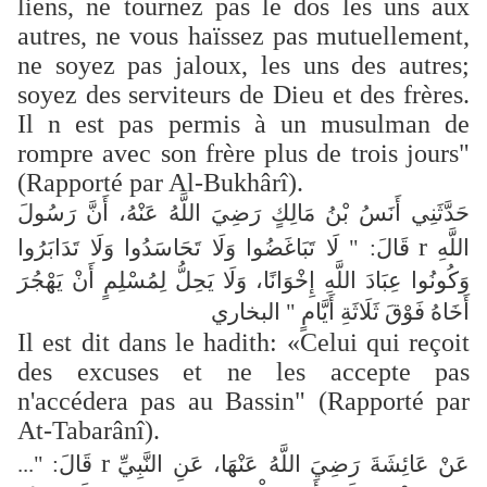
liens, ne tournez pas le dos les uns aux
autres, ne vous haïssez pas mutuellement,
ne soyez pas jaloux, les uns des autres;
soyez des serviteurs de Dieu et des frères.
Il n est pas permis à un musulman de
rompre avec son frère plus de trois jours"
(Rapporté par Al-Bukhârî).
حَدَّثَنِي أَنَسُ بْنُ مَالِكٍ رَضِيَ اللَّهُ عَنْهُ، أَنَّ رَسُولَ
r
اللَّهِ
قَالَ: " لَا تَبَاغَضُوا وَلَا تَحَاسَدُوا وَلَا تَدَابَرُوا
وَكُونُوا عِبَادَ اللَّهِ إِخْوَانًا، وَلَا يَحِلُّ لِمُسْلِمٍ أَنْ يَهْجُرَ
أَخَاهُ فَوْقَ ثَلَاثَةِ أَيَّامٍ " البخاري
Il est dit dans le hadith: «Celui qui reçoit
des excuses et ne les accepte pas
n'accédera pas au Bassin" (Rapporté par
At-Tabarânî).
r
عَنْ عَائِشَةَ رَضِيَ اللَّهُ عَنْهَا، عَنِ النَّبِيِّ
قَالَ: "...