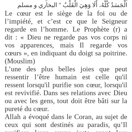
الْجَسَدُ كُلُّهُ، أَلَا وَهِيَ الْقَلْبُ " البخاري و مسلم
Le cœur est le siège de la foi ou de
l’impiété, et c’est ce que le Seigneur
regarde en l’homme. Le Prophète (
r
) a
dit : « Dieu ne regarde pas vos corps ni
vos apparences, mais Il regarde vos
cœurs », en indiquant du doigt sa poitrine.
(Mouslim)
L’une des plus belles joies que peut
ressentir l’être humain est celle qu'il
ressent lorsqu'il purifie son cœur, lorsqu'il
est revivifié. Dans ses relations avec Dieu
ou avec les gens, tout doit être bâti sur la
pureté du cœur.
Allah a évoqué dans le Coran, au sujet de
ceux qui sont destinés au paradis, qu’Il