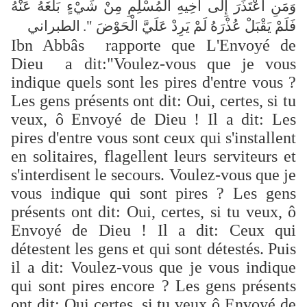
وَمَنِ اعْتَذَرَ إِلَى أَخِيهِ الْمُسْلِمِ مِنْ شَيْءٍ بَلَغَهُ عَنْهُ
فَلَمْ يَقْبَلْ عُذْرَهُ لَمْ يَرِدْ عَلَيَّ الْحَوْضَ ".
الطبراني
Ibn Abbâs rapporte que L'Envoyé de
Dieu a dit:"Voulez-vous que je vous
indique quels sont les pires d'entre vous ?
Les gens présents ont dit: Oui, certes, si tu
veux, ô Envoyé de Dieu ! Il a dit: Les
pires d'entre vous sont ceux qui s'installent
en solitaires, flagellent leurs serviteurs et
s'interdisent le secours. Voulez-vous que je
vous indique qui sont pires ? Les gens
présents ont dit: Oui, certes, si tu veux, ô
Envoyé de Dieu ! Il a dit: Ceux qui
détestent les gens et qui sont détestés. Puis
il a dit: Voulez-vous que je vous indique
qui sont pires encore ? Les gens présents
ont dit: Oui certes, si tu veux ô Envoyé de