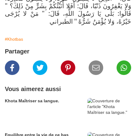
وَلا يَغْفِرُونَ ذَنْبًا، قَالَ: أَفَلا أُنَبِّئُكُمْ بِشَرٍّ مِنْ ذَلِكَ؟ "
قَالُوا: بَلَى يَا رَسُولَ اللَّهِ، قَالَ: " مَنْ لا يُرْجَى
خَيْرُهُ، وَلا يُؤْمَنُ شَرُّهُ
الطبراني
"
#Khotbas
Partager
Vous aimerez aussi
Khota Maîtriser sa langue.
Equilibre entre la vie de ce bas