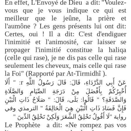
En effet, L'Envoyé de Dieu a dit:
"Voulez-
vous que je vous indique ce qui est
meilleur que le jeûne, la prière et
l'aumône ? Les gens présents lui ont dit:
Certes, oui ! Il a dit: C'est d'endiguer
l'inimitié et l'animosité, car laisser se
propager l'inimitié constitue la haliqa
(celle qui rase), je ne dis pas celle qui rase
seulement les cheveux, mais celle qui rase
la Foi" (Rapporté par At-Tirmidhî ).
r
عَنْ أَبِي الدَّرْدَاءِ، قَالَ: قَالَ رَسُولُ اللَّهِ
: " أَلَا
أُخْبِرُكُمْ بِأَفْضَلَ مِنْ دَرَجَةِ الصِّيَامِ وَالصَّلَاةِ
وَالصَّدَقَةِ؟ " قَالُوا: بَلَى، قَالَ: " صَلَاحُ ذَاتِ الْبَيْنِ
فَإِنَّ فَسَادَ ذَاتِ الْبَيْنِ هِيَ الْحَالِقَةُ " الترمذي وفي
رواية "لَا أَقُولُ تَحْلِقُ الشَّعَرَ وَلَكِنْ تَحْلِقُ الدِّينَ "
Le Prophète a dit: «Ne rompez pas vos