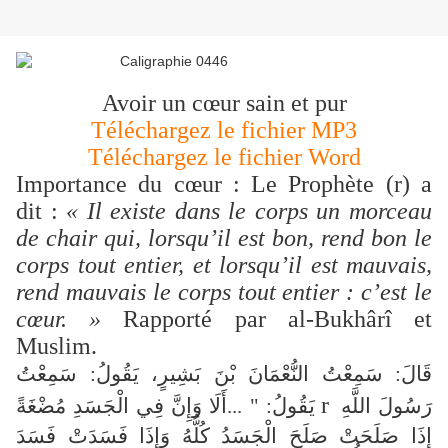
Avoir un cœur sain et pur
Téléchargez le fichier MP3
Téléchargez le fichier Word
Importance du cœur : Le Prophète (
r
) a
dit :
« Il existe dans le corps un morceau
de chair qui, lorsqu’il est bon, rend bon le
corps tout entier, et lorsqu’il est mauvais,
rend mauvais le corps tout entier : c’est le
cœur. »
Rapporté par al-Bukhârî et
Muslim.
قَالَ: سَمِعْتُ النُّعْمَانَ بْنَ بَشِيرٍ، يَقُولُ: سَمِعْتُ
r
رَسُولَ اللَّهِ
يَقُولُ: " ...أَلَا وَإِنَّ فِي الْجَسَدِ مُضْغَةً
إِذَا صَلَحَتْ صَلَحَ الْجَسَدُ كُلُّهُ وَإِذَا فَسَدَتْ فَسَدَ