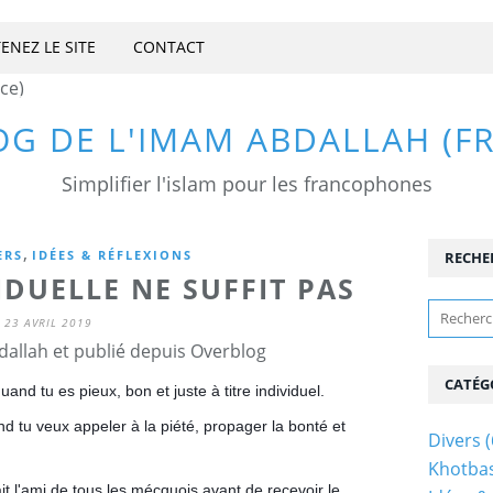
ENEZ LE SITE
CONTACT
OG DE L'IMAM ABDALLAH (F
Simplifier l'islam pour les francophones
,
ERS
IDÉES & RÉFLEXIONS
RECHE
IDUELLE NE SUFFIT PAS
23 AVRIL 2019
allah et publié depuis Overblog
CATÉG
d tu es pieux, bon et juste à titre individuel.
 tu veux appeler à la piété, propager la bonté et
Divers
(
Khotba