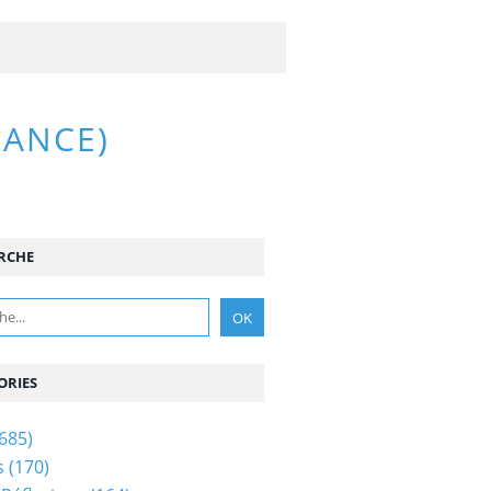
RANCE)
RCHE
ORIES
685)
s
(170)