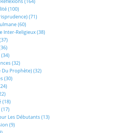
 Réflexions
(164)
lité
(100)
urisprudence)
(71)
sulmane
(60)
e Inter-Religieux
(38)
(37)
(36)
(34)
ences
(32)
ie Du Prophète)
(32)
es
(30)
24)
22)
é
(18)
(17)
our Les Débutants
(13)
sion
(9)
8)