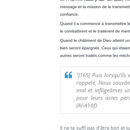
message et la mission de le transmettre
confiance.
Quand il a commencé à transmettre le 
le combattirent et le traitèrent de mente
Quand le châtiment de Dieu atteint un
bien seront épargnés. Ceux qui étaien
autres seront traités comme les mécha
"[165] Puis lorsqu’ils
rappelé, Nous sauvâm
mal et infligeâmes un
pour leurs actes perv
(Al-A‘râf)
Il ne te suffi pas d'être bon et 