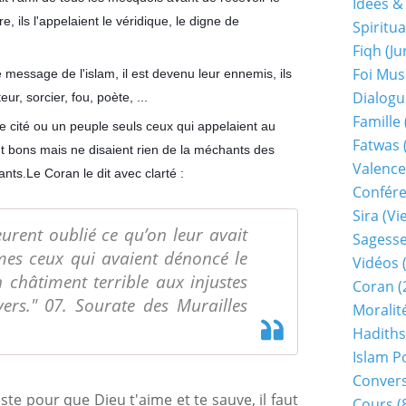
Idées &
, ils l'appelaient le véridique, le digne de
Spiritua
Fiqh (j
Foi Mu
message de l'islam, il est devenu leur ennemis, ils
Dialogu
ur, sorcier, fou, poète, ...
Famille
e cité ou un peuple seuls ceux qui appelaient au
Fatwas
t bons mais ne disaient rien de la méchants des
Valence
nts.Le Coran le dit avec clarté :
Confér
Sira (v
 eurent oublié ce qu’on leur avait
Sagess
es ceux qui avaient dénoncé le
Vidéos
(
 châtiment terrible aux injustes
Coran
(
ers." 07. Sourate des Murailles
Moralit
Hadiths
Islam P
Conver
juste pour que Dieu t'aime et te sauve, il faut
Cours
(