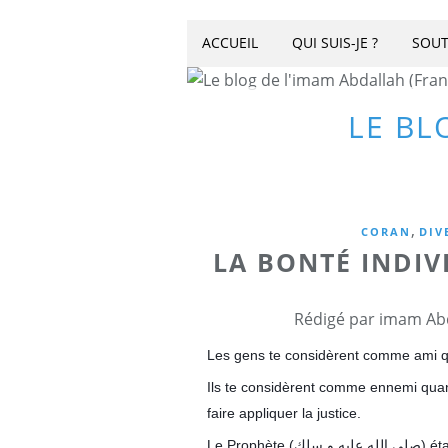
ACCUEIL
QUI SUIS-JE ?
SOUT
LE BL
,
CORAN
DIV
LA BONTÉ INDIV
Rédigé par imam Abd
Les gens te considèrent comme ami quan
Ils te considèrent comme ennemi quand
faire appliquer la justice.
Le Prophète (صلى الله عليه و سلك) était l'ami de tous les mécquois avant de recevoir le