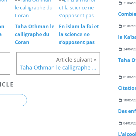
21/04/2
on
Taha Othman le
En islam la foi et
01/02/2
a
calligraphe du
la science ne
la Ka’b
Coran
s’opposent pas
24/04/2
Taha O
Taha Othman le calligraphe du Coran
01/06/2
ICLE
Citatio
10/05/2
04/03/2
L'alcoo