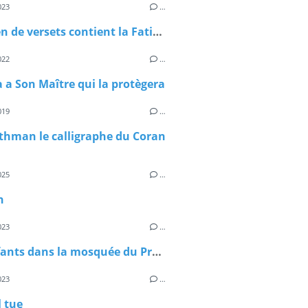
023
…
Combien de versets contient la Fatiha ?
022
…
a a Son Maître qui la protègera
019
…
thman le calligraphe du Coran
025
…
n
023
…
Des enfants dans la mosquée du Prophète Mohamed
023
…
l tue