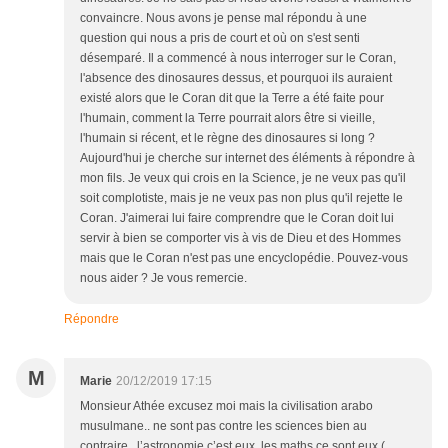
convaincre. Nous avons je pense mal répondu à une
question qui nous a pris de court et où on s'est senti
désemparé. Il a commencé à nous interroger sur le Coran,
l'absence des dinosaures dessus, et pourquoi ils auraient
existé alors que le Coran dit que la Terre a été faite pour
l'humain, comment la Terre pourrait alors être si vieille,
l'humain si récent, et le règne des dinosaures si long ?
Aujourd'hui je cherche sur internet des éléments à répondre à
mon fils. Je veux qui crois en la Science, je ne veux pas qu'il
soit complotiste, mais je ne veux pas non plus qu'il rejette le
Coran. J'aimerai lui faire comprendre que le Coran doit lui
servir à bien se comporter vis à vis de Dieu et des Hommes
mais que le Coran n'est pas une encyclopédie. Pouvez-vous
nous aider ? Je vous remercie.
Répondre
M
Marie
20/12/2019 17:15
Monsieur Athée excusez moi mais la civilisation arabo
musulmane.. ne sont pas contre les sciences bien au
contraire.. l’astronomie c’est eux, les maths ce sont eux (