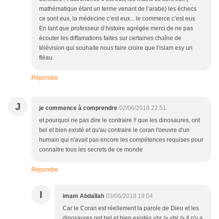
mathématique étant un terme venant de l’arabe) les échecs
ce sont eux, la médecine c’est eux... le commerce c’est eux.
En tant que professeur d’histoire agrégée merci de ne pas
écouter les diffamations faites sur certaines chaîne de
télévision qui souhaite nous faire croire que l’islam esy un
fléau.
Répondre
J
je commence à comprendre
02/06/2018 22:51
et pourquoi ne pas dire le contraire !! que les dinosaures, ont
bel et bien existé et qu'au contraire le coran l'oeuvre d'un
humain qui n'avait pas encore les compétences requises pour
connaitre tous les secrets de ce monde
Répondre
I
imam Abdallah
03/06/2018 19:04
Car le Coran est réellement la parole de Dieu et les
dinosaures ont bel et bien existés.<br /> <br /> Il n'y a