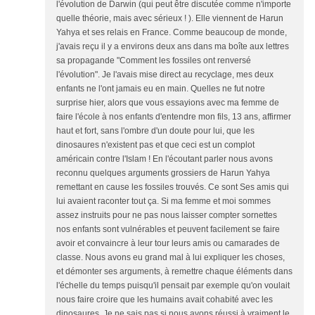
l'évolution de Darwin (qui peut être discutée comme n'importe
quelle théorie, mais avec sérieux ! ). Elle viennent de Harun
Yahya et ses relais en France. Comme beaucoup de monde,
j'avais reçu il y a environs deux ans dans ma boîte aux lettres
sa propagande "Comment les fossiles ont renversé
l'évolution". Je l'avais mise direct au recyclage, mes deux
enfants ne l'ont jamais eu en main. Quelles ne fut notre
surprise hier, alors que vous essayions avec ma femme de
faire l'école à nos enfants d'entendre mon fils, 13 ans, affirmer
haut et fort, sans l'ombre d'un doute pour lui, que les
dinosaures n'existent pas et que ceci est un complot
américain contre l'Islam ! En l'écoutant parler nous avons
reconnu quelques arguments grossiers de Harun Yahya
remettant en cause les fossiles trouvés. Ce sont Ses amis qui
lui avaient raconter tout ça. Si ma femme et moi sommes
assez instruits pour ne pas nous laisser compter sornettes
nos enfants sont vulnérables et peuvent facilement se faire
avoir et convaincre à leur tour leurs amis ou camarades de
classe. Nous avons eu grand mal à lui expliquer les choses,
et démonter ses arguments, à remettre chaque éléments dans
l'échelle du temps puisqu'il pensait par exemple qu'on voulait
nous faire croire que les humains avait cohabité avec les
dinosaures. Je ne sais pas si nous avons réussi à vraiment le