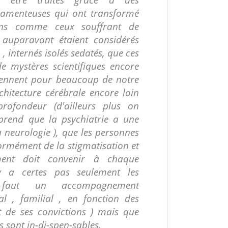
camenteuses qui ont transformé
tains comme ceux souffrant de
 auparavant étaient considérés
, internés isolés sedatés, que ces
e mystères scientifiques encore
tiennent pour beaucoup de notre
hitecture cérébrale encore loin
profondeur (d'ailleurs plus on
rend que la psychiatrie a une
a neurologie ), que les personnes
normément de la stigmatisation et
ment doit convenir à chaque
'y a certes pas seulement les
 faut un accompagnement
al , familial , en fonction des
 de ses convictions ) mais que
s sont in-di-spen-sables.