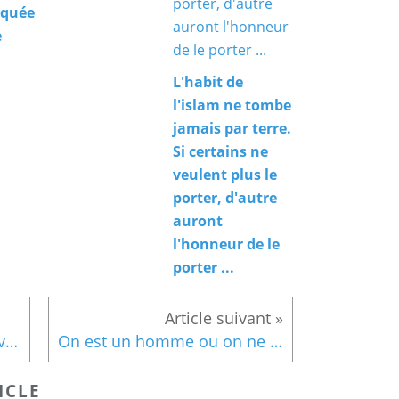
squée
e
L'habit de
l'islam ne tombe
jamais par terre.
Si certains ne
veulent plus le
porter, d'autre
auront
l'honneur de le
porter ...
J'avais fait cette interview avec radio Vatican après les portes ouvertes de la mosquée.
On est un homme ou on ne l'est pas !
ICLE