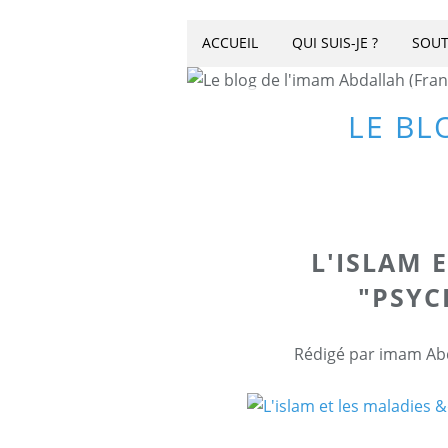
ACCUEIL
QUI SUIS-JE ?
SOUT
LE BL
L'ISLAM 
"PSYC
Rédigé par imam Abd