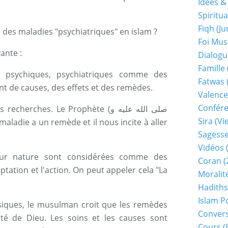
Idées &
Spiritua
Fiqh (j
ce des maladies "psychiatriques" en islam ?
Foi Mu
ante :
Dialogu
Famille
ie psychiques, psychiatriques comme des
Fatwas
ont de causes, des effets et des remèdes.
Valence
Confér
erches. Le Prophète (صلى الله عليه و
Sira (v
Sagess
Vidéos
(
eur nature sont considérées comme des
Coran
(
eptation et l'action. On peut appeler cela "La
Moralit
Hadiths
Islam P
iques, le musulman croit que les remèdes
Conver
nté de Dieu. Les soins et les causes sont
Cours
(