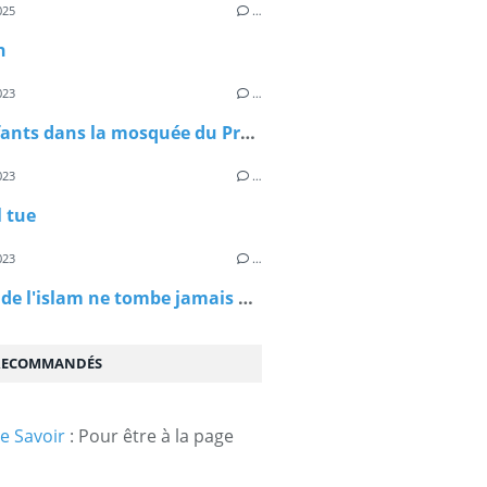
025
…
n
023
…
Des enfants dans la mosquée du Prophète Mohamed
023
…
l tue
023
…
L'habit de l'islam ne tombe jamais par terre. Si certains ne veulent plus le porter, d'autre auront l'honneur de le porter ...
 RECOMMANDÉS
e Savoir
: Pour être à la page