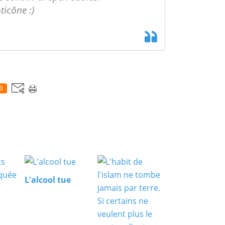
icône :)
0
L'alcool tue