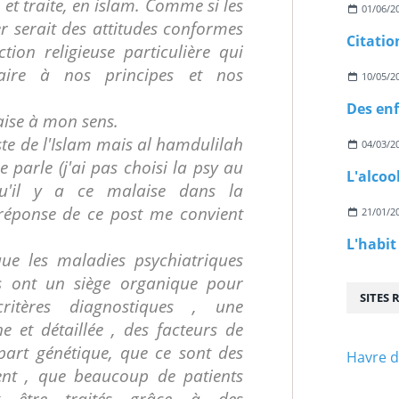
 et traite, en islam. Comme si les
01/06/2
er serait des attitudes conformes
Citatio
ion religieuse particulière qui
raire à nos principes et nos
10/05/2
laise à mon sens.
iste de l'Islam mais al hamdulilah
04/03/2
e parle (j'ai pas choisi la psy au
L'alcoo
u'il y a ce malaise dans la
réponse de ce post me convient
21/01/2
ue les maladies psychiatriques
les ont un siège organique pour
SITES
itères diagnostiques , une
 et détaillée , des facteurs de
part génétique, que ce sont des
Havre d
ent , que beaucoup de patients
nt être traités grâce à des