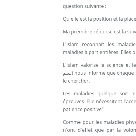
question suivante :
Qu'elle est la position et la pla
Ma première réponse est la suiv
L'islam reconnait les malad
maladies à part entières. Elles 
L'islam valorise la science et les rech
سلم) nous informe que chaque maladie a un remède et il nous incite à aller
le chercher.
Les maladies quelque soit l
épreuves. Elle nécessitent l'acc
patience positive"
Comme pour les maladies phys
n'ont d'effet que par la volo