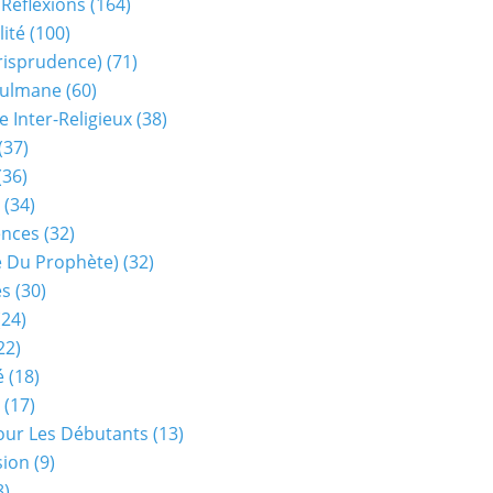
 Réflexions
(164)
lité
(100)
urisprudence)
(71)
sulmane
(60)
e Inter-Religieux
(38)
(37)
(36)
(34)
ences
(32)
ie Du Prophète)
(32)
es
(30)
24)
22)
é
(18)
(17)
our Les Débutants
(13)
sion
(9)
8)