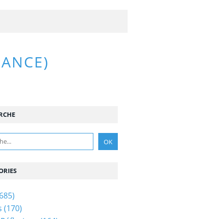
RANCE)
RCHE
ORIES
685)
s
(170)