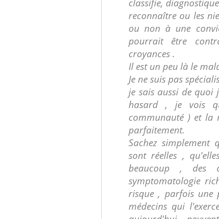
classifie, diagnostique
reconnaître ou les ni
ou non à une convict
pourrait être cont
croyances .
Il est un peu là le ma
Je ne suis pas spécial
je sais aussi de quoi j
hasard , je vois q
communauté ) et la 
parfaitement.
Sachez simplement q
sont réelles , qu'el
beaucoup , des cr
symptomatologie riche
risque , parfois une 
médecins qui l'exerc
aujourd'hui peuve