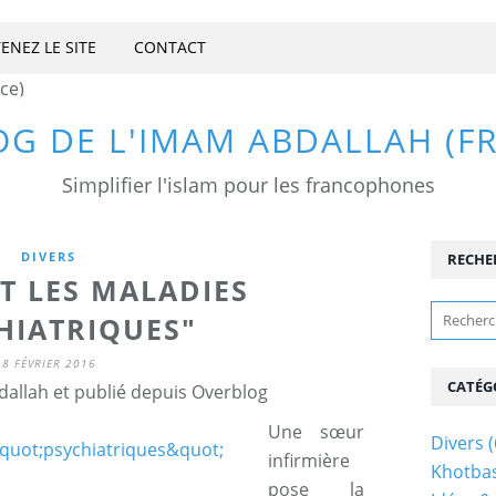
ENEZ LE SITE
CONTACT
OG DE L'IMAM ABDALLAH (F
Simplifier l'islam pour les francophones
DIVERS
RECHE
ET LES MALADIES
HIATRIQUES"
8 FÉVRIER 2016
CATÉG
allah et publié depuis Overblog
Une sœur
Divers
(
infirmière
Khotba
pose la