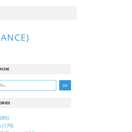
RANCE)
RCHE
ORIES
685)
s
(170)