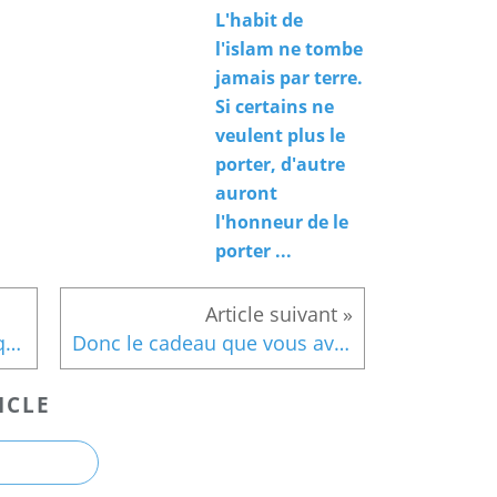
L'habit de
l'islam ne tombe
jamais par terre.
Si certains ne
veulent plus le
porter, d'autre
auront
l'honneur de le
porter ...
Philippe Martinez à la mosquée de Valence.
Donc le cadeau que vous avez offert à Philippe ?!!
ICLE