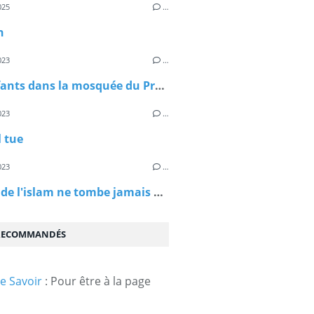
025
…
n
023
…
Des enfants dans la mosquée du Prophète Mohamed
023
…
l tue
023
…
L'habit de l'islam ne tombe jamais par terre. Si certains ne veulent plus le porter, d'autre auront l'honneur de le porter ...
 RECOMMANDÉS
e Savoir
: Pour être à la page