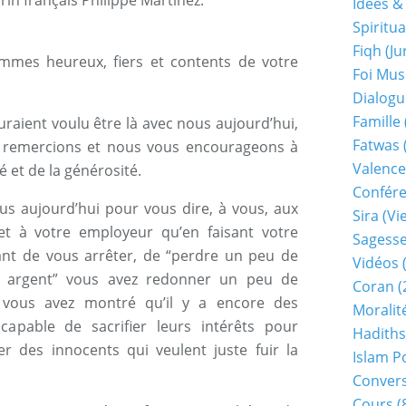
in français Philippe Martinez.
Idées &
Spiritua
Fiqh (j
mmes heureux, fiers et contents de votre
Foi Mu
Dialogu
Famille
raient voulu être là avec nous aujourd’hui,
Fatwas
 remercions et nous vous encourageons à
Valence
 et de la générosité.
Confér
s aujourd’hui pour vous dire, à vous, aux
Sira (v
t à votre employeur qu’en faisant votre
Sagess
ant de vous arrêter, de “perdre un peu de
Vidéos
(
e argent” vous avez redonner un peu de
Coran
(
, vous avez montré qu’il y a encore des
Moralit
apable de sacrifier leurs intérêts pour
Hadiths
r des innocents qui veulent juste fuir la
Islam P
Conver
Cours
(