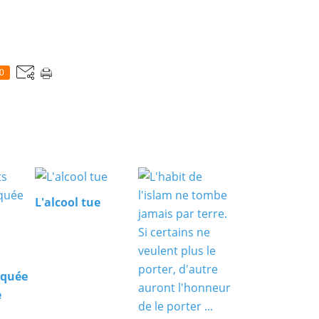
0
L'alcool tue
squée
e