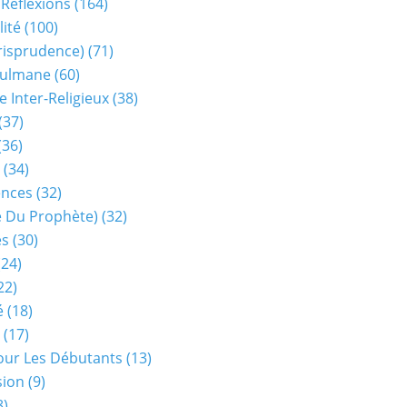
 Réflexions
(164)
lité
(100)
urisprudence)
(71)
sulmane
(60)
e Inter-Religieux
(38)
(37)
(36)
(34)
ences
(32)
ie Du Prophète)
(32)
es
(30)
24)
22)
é
(18)
(17)
our Les Débutants
(13)
sion
(9)
8)