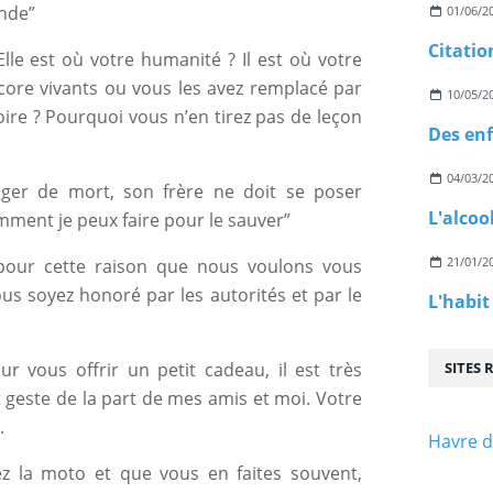
onde”
01/06/2
Citatio
Elle est où votre humanité ? Il est où votre
ore vivants ou vous les avez remplacé par
10/05/2
toire ? Pourquoi vous n’en tirez pas de leçon
04/03/2
er de mort, son frère ne doit se poser
L'alcoo
ment je peux faire pour le sauver”
21/01/2
t pour cette raison que nous voulons vous
us soyez honoré par les autorités et par le
vous offrir un petit cadeau, il est très
SITES
t geste de la part de mes amis et moi. Votre
.
Havre d
 la moto et que vous en faites souvent,