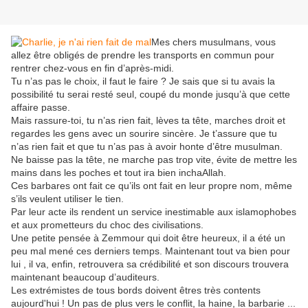
Mes chers musulmans, vous
allez être obligés de prendre les transports en commun pour
rentrer chez-vous en fin d’après-midi.
Tu n’as pas le choix, il faut le faire ? Je sais que si tu avais la
possibilité tu serai resté seul, coupé du monde jusqu’à que cette
affaire passe.
Mais rassure-toi, tu n’as rien fait, lèves ta tête, marches droit et
regardes les gens avec un sourire sincère. Je t’assure que tu
n’as rien fait et que tu n’as pas à avoir honte d’être musulman.
Ne baisse pas la tête, ne marche pas trop vite, évite de mettre les
mains dans les poches et tout ira bien inchaAllah.
Ces barbares ont fait ce qu’ils ont fait en leur propre nom, même
s’ils veulent utiliser le tien.
Par leur acte ils rendent un service inestimable aux islamophobes
et aux prometteurs du choc des civilisations.
Une petite pensée à Zemmour qui doit être heureux, il a été un
peu mal mené ces derniers temps. Maintenant tout va bien pour
lui , il va, enfin, retrouvera sa crédibilité et son discours trouvera
maintenant beaucoup d’auditeurs.
Les extrémistes de tous bords doivent êtres très contents
aujourd'hui ! Un pas de plus vers le conflit, la haine, la barbarie ...