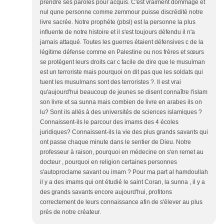
prendre ses paroles pour acquis. C'est vraiment dommage et
nul qune personne comme zemmour puisse discrédité notre
livre sacrée. Notre prophète (pbsl) est la personne la plus
influente de notre histoire et il s'est toujours défendu il n'a
jamais attaqué. Toutes les guerres étaient défensives c de la
légitime défense comme en Palestine ou nos frères et sœurs
se protègent leurs droits car c facile de dire que le musulman
est un terroriste mais pourquoi on dit pas que les soldats qui
tuent les musulmans sont des terroristes ?. Il est vrai
qu'aujourd'hui beaucoup de jeunes se disent connaître l'islam
son livre et sa sunna mais combien de livre en arabes ils on
lu? Sont ils allés à des universités de sciences islamiques ?
Connaissent-ils le parcour des imams des 4 écoles
juridiques? Connaissent-ils la vie des plus grands savants qui
ont passe chaque minute dans le sentier de Dieu. Notre
professeur à raison, pourquoi en médecine on s'en remet au
docteur , pourquoi en religion certaines personnes
s'autoproclame savant ou imam ? Pour ma part al hamdoullah
il y a des imams qui ont étudié le saint Coran, la sunna , il y a
des grands savants encore aujourd'hui, profitons
correctement de leurs connaissance afin de s'élever au plus
près de notre créateur.