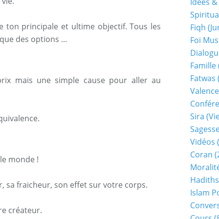
 vie.
Idées &
Spiritua
e ton principale et ultime objectif. Tous les
Fiqh (j
que des options ...
Foi Mu
Dialogu
Famille
Fatwas
rix mais une simple cause pour aller au
Valence
Confér
Sira (v
équivalence.
Sagess
Vidéos
(
Coran
(
le monde !
Moralit
Hadiths
, sa fraicheur, son effet sur votre corps.
Islam P
Conver
re créateur.
Cours
(