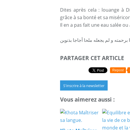
Dites après cela : louange à D
grâce à sa bonté et sa misérico
Il en a pas fait une eau salée o
 برحمته و لم يجعله ملحا أجاجا بذنوبن
PARTAGER CET ARTICLE
Repost
S'inscrire à la newsletter
Vous aimerez aussi :