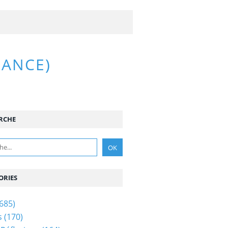
RANCE)
RCHE
ORIES
685)
s
(170)