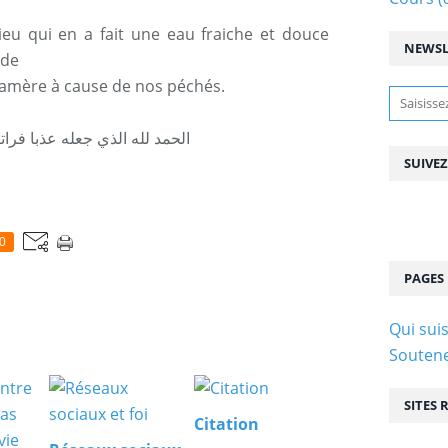
ieu qui en a fait une eau fraiche et douce
NEWSL
rde
u amère à cause de nos péchés.
الحمد لله الذي جعله عذبا فراتا
SUIVE
0
PAGES
Qui suis
Soutene
SITES
Citation