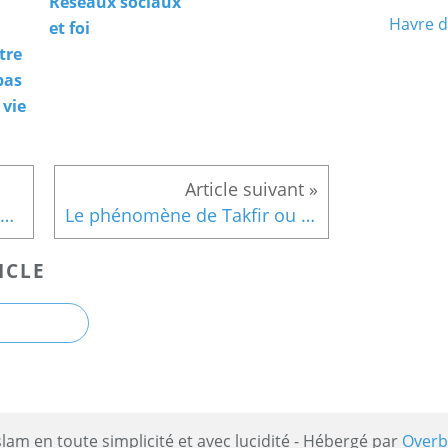
Réseaux sociaux
Havre d
et foi
tre
bas
 vie
Passer devant une personne en état prière.
Le phénomène de Takfir ou excommunication
ICLE
slam en toute simplicité et avec lucidité - Hébergé par
Overb