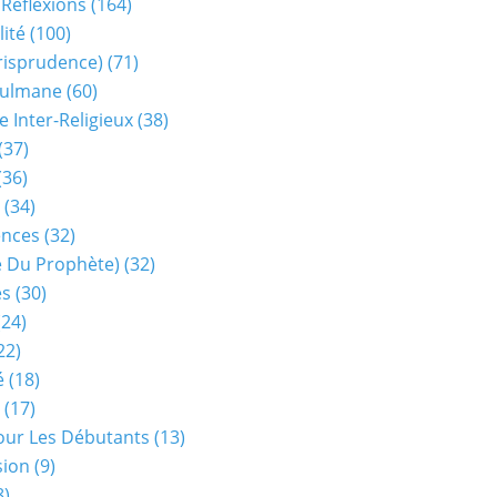
 Réflexions
(164)
lité
(100)
urisprudence)
(71)
sulmane
(60)
e Inter-Religieux
(38)
(37)
(36)
(34)
ences
(32)
ie Du Prophète)
(32)
es
(30)
24)
22)
é
(18)
(17)
our Les Débutants
(13)
sion
(9)
8)