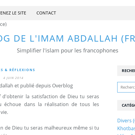
ENEZ LE SITE
CONTACT
OG DE L'IMAM ABDALLAH (F
Simplifier l'islam pour les francophones
ES & RÉFLEXIONS
RECHE
4 JUIN 2014
allah et publié depuis Overblog
if d'obtenir la satisfaction de Dieu tu seras
 échoue dans la réalisation de tous les
CATÉG
vie.
Divers
(
tion de Dieu tu seras malheureux même si tu
Khotba