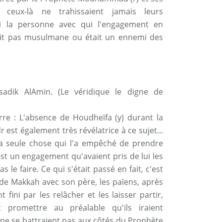
 ceux-là ne trahissaient jamais leurs
 la personne avec qui l'engagement en
tait pas musulmane ou était un ennemi des
sadik AlAmin. (Le véridique le digne de
e : L'absence de Houdheïfa (y) durant la
 est également très révélatrice à ce sujet...
la seule chose qui l'a empêché de prendre
st un engagement qu'avaient pris de lui les
le faire. Ce qui s'était passé en fait, c'est
 de Makkah avec son père, les païens, après
t fini par les relâcher et les laisser partir,
 promettre au préalable qu'ils iraient
ne se battraient pas aux côtés du Prophète