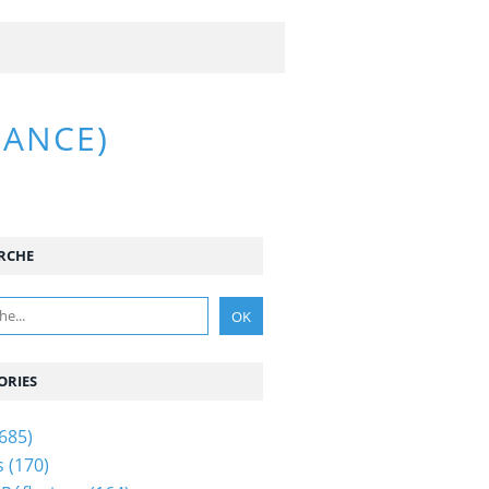
RANCE)
RCHE
ORIES
685)
s
(170)