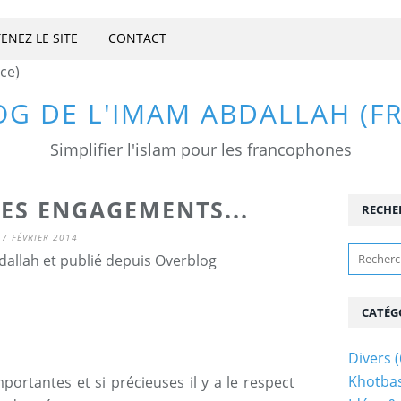
ENEZ LE SITE
CONTACT
OG DE L'IMAM ABDALLAH (F
Simplifier l'islam pour les francophones
DES ENGAGEMENTS...
RECHE
7 FÉVRIER 2014
allah et publié depuis Overblog
CATÉG
Divers
(
Khotba
portantes et si précieuses il y a le respect