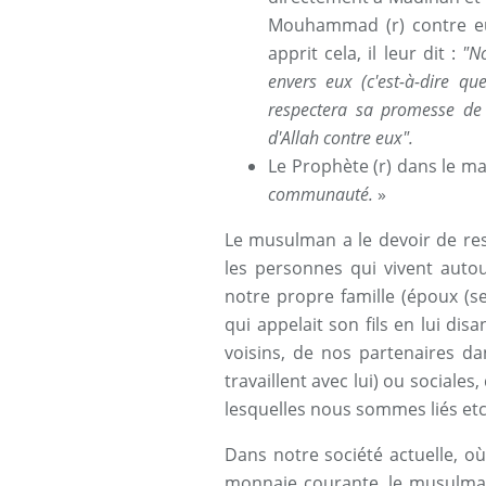
Mouhammad (r) contre eu
apprit cela, il leur dit :
"N
envers eux
(c'est-à-dire qu
respectera sa promesse de 
d'Allah contre eux".
Le Prophète (r) dans le ma
communauté.
»
Le musulman a le devoir de re
les personnes qui vivent auto
notre propre famille (époux (se
qui appelait son fils en lui di
voisins, de nos partenaires da
travaillent avec lui) ou sociales
lesquelles nous sommes liés etc.
Dans notre société actuelle, o
monnaie courante, le musulman q