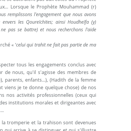
x... Lorsque le Prophète Mouhammad (r)
ous remplissons l'engagement que nous avons
e envers les Qoureïchites; ainsi Houdheïfa (y)
ne pas se battre)
et nous recherchons l'aide
rché « ‘
celui qui trahit ne fait pas partie de ma
specter tous les engagements conclus avec
ur de nous, qu'il s'agisse des membres de
), parents, enfants...), (Hadith de la femme
sant viens je te donne quelque chose) de nos
ns nos activités professionnelles (ceux qui
, des institutions morales et dirigeantes avec
..
ù la tromperie et la trahison sont devenues
ui arrive à se distinguer et qui s'illustre