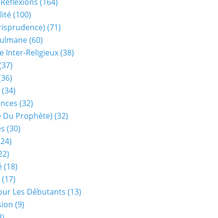
 Réflexions
(164)
lité
(100)
urisprudence)
(71)
sulmane
(60)
e Inter-Religieux
(38)
(37)
(36)
(34)
ences
(32)
ie Du Prophète)
(32)
es
(30)
24)
22)
é
(18)
(17)
our Les Débutants
(13)
sion
(9)
8)