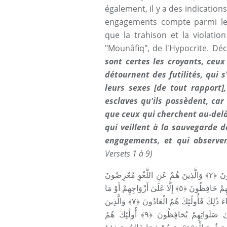
également, il y a des indication
engagements compte parmi les 
que la trahison et la violati
"Mounâfiq", de l'Hypocrite. Décr
sont certes les croyants, ceux
détournent des futilités, qui 
leurs sexes [de tout rapport],
esclaves qu'ils possèdent, car
que ceux qui cherchent au-delà
qui veillent à la sauvegarde d
engagements, et qui observen
Versets 1 à 9)
قَدْ أَفْلَحَ الْمُؤْمِنُونَ ﴿١﴾ الَّذِينَ هُمْ فِي صَلَاتِهِمْ خَاشِعُونَ ﴿٢﴾ وَالَّذِينَ هُمْ عَنِ اللَّغْوِ مُعْرِضُونَ
﴿٣﴾ وَالَّذِينَ هُمْ لِلزَّكَاةِ فَاعِلُونَ ﴿٤﴾ وَالَّذِينَ هُمْ لِفُرُوجِهِمْ حَافِظُونَ ﴿٥﴾ إِلَّا عَلَىٰ أَزْوَاجِهِمْ أَوْ مَا
مَلَكَتْ أَيْمَانُهُمْ فَإِنَّهُمْ غَيْرُ مَلُومِينَ ﴿٦﴾ فَمَنِ ابْتَغَىٰ وَرَاءَ ذَٰلِكَ فَأُولَٰئِكَ هُمُ الْعَادُونَ ﴿٧﴾ وَالَّذِينَ
هُمْ لِأَمَانَاتِهِمْ وَعَهْدِهِمْ رَاعُونَ ﴿٨﴾ وَالَّذِينَ هُمْ عَلَىٰ صَلَوَاتِهِمْ يُحَافِظُونَ ﴿٩﴾ أُولَٰئِكَ هُمُ