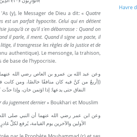
الْوَارِثُونَ ﴿١٠﴾ الَّذِينَ يَرِثُونَ الْفِرْدَوْسَ هُمْ فِيهَا خَالِدُونَ ﴿١١﴾
Havre d
 'As (y), le Messager de Dieu a dit: «
Quatre
s est un parfait hypocrite. Celui qui en détient
sie jusqu'à ce qu'il s'en débarrasse : Quand on
uand il parle, il ment. Quand il signe un pacte, il
itige, il transgresse les règles de la justice et de
nu authentique). Le mensonge, la trahison,
s de base de l’hypocrisie.
وعن عبد الله بن عمرو بن العاص رضي الله عنهما :
أربعٌ من كنَّ فيه كان منافقًا خالصًا، ومن كانت ف
النفاق حتى يدعها: إذا اؤتمن خان، وإذا حدّ))
ur du jugement dernier
» Boukhari et Mouslim
وعن ابن عمر رضي الله عنهما أن النبي صلى الله ع
الأولين والآخرين يوم القيامة، يُرفع لكلِّ غا))
montrée par le Prophète Mouhammad (r) et ses