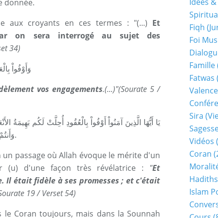
Idées &
e donnée.
Spiritua
se aux croyants en ces termes : "(...)
Et
Fiqh (j
 car on sera interrogé au sujet des
Foi Mu
set 34)
Dialogu
Famille
وَأَوْفُواْ بِا]
Fatwas
fidèlement vos engagements
.(...)"(Sourate 5 /
Valence
Confér
Sira (v
يَا أَيُّهَا الَّذِينَ آمَنُواْ أَوْفُواْ بِالْعُقُودِ أُحِلَّتْ لَكُم بَهِيمَةُ الأَن
Sagess
وَأَنتُمْ حُرُمٌ إِنَّ اللّهَ يَحْكُمُ مَا يُرِيدُ [المائدة: 1].
Vidéos
(
Coran
(
 un passage où Allah évoque le mérite d'un
Moralit
r (u) d'une façon très révélatrice :
"
Et
Hadiths
 Il était fidèle à ses promesses ; et c'était
Islam P
(Sourate 19 / Verset 54)
Conver
ans le Coran toujours, mais dans la Sounnah
Cours
(