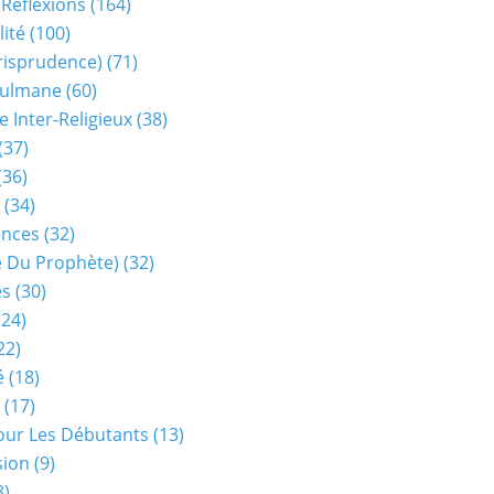
 Réflexions
(164)
lité
(100)
urisprudence)
(71)
sulmane
(60)
e Inter-Religieux
(38)
(37)
(36)
(34)
ences
(32)
ie Du Prophète)
(32)
es
(30)
24)
22)
é
(18)
(17)
our Les Débutants
(13)
sion
(9)
8)