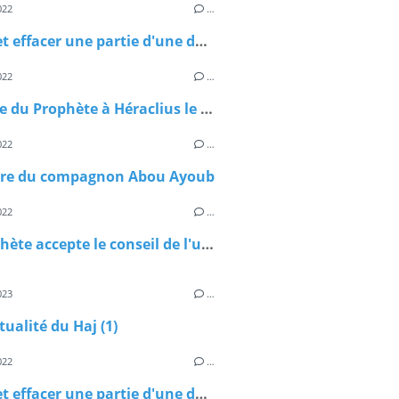
022
…
Prêter et effacer une partie d'une dette pour celui qui n'arrive pas à rembourser
022
…
La lettre du Prophète à Héraclius le roi romain de son époque
022
…
oire du compagnon Abou Ayoub
022
…
Le Prophète accepte le conseil de l'un de ses compagnons
023
…
tualité du Haj (1)
022
…
Prêter et effacer une partie d'une dette pour celui qui n'arrive pas à rembourser