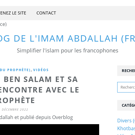
ENEZ LE SITE
CONTACT
OG DE L'IMAM ABDALLAH (F
Simplifier l'islam pour les francophones
,
 DU PROPHÈTE)
VIDÉOS
RECHE
 BEN SALAM ET SA
ENCONTRE AVEC LE
ROPHÈTE
CATÉG
5 DÉCEMBRE 2022
allah et publié depuis Overblog
Divers
(
Khotba