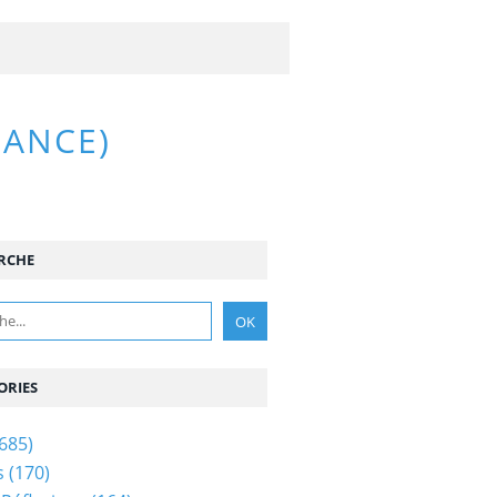
RANCE)
RCHE
ORIES
685)
s
(170)