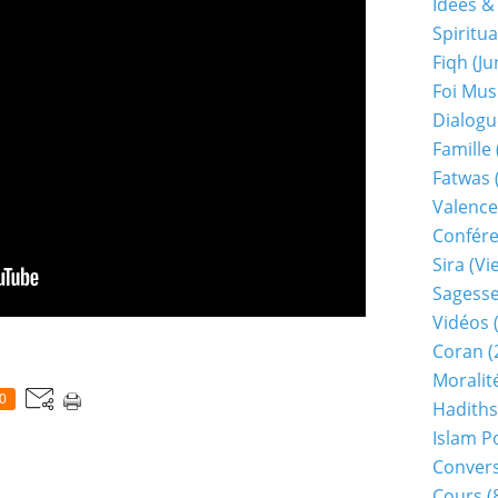
Idées &
Spiritua
Fiqh (j
Foi Mu
Dialogu
Famille
Fatwas
Valence
Confér
Sira (v
Sagess
Vidéos
(
Coran
(
Moralit
0
Hadiths
Islam P
Conver
Cours
(