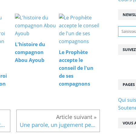
NEWSL
L'histoire du
SUIVE
compagnon
Le Prophète
Abou Ayoub
accepte le
conseil de l'un
 roi
de ses
son
compagnons
PAGES
Qui suis
Soutene
VOUS A
Une femme se porte garante pour le prophète sans même le connaitre
Une parole, un jugement peut causer notre perte éternelle