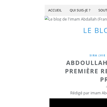
ACCUEIL
QUI SUIS-JE ?
SOUT
LE BL
SIRA (VIE
ABDOULLAH
PREMIÈRE R
P
Rédigé par imam Abd