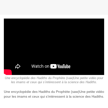
Une encyclopédie des Hadiths du Prophète (saw)Une petite vidéo pour
les imams et ceux qui s’intéressent à la science des Hadiths.
Une encyclopédie des Hadiths du Prophète (saw)Une petite vidéo
pour les imams et ceux qui s’intéressent à la science des Hadiths.