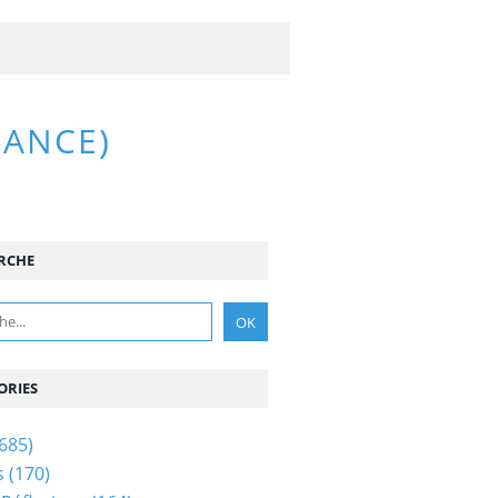
RANCE)
RCHE
ORIES
685)
s
(170)