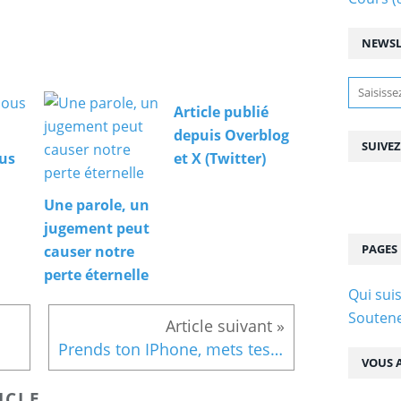
NEWSL
Article publié
depuis Overblog
SUIVE
us
et X (Twitter)
Une parole, un
jugement peut
PAGES
causer notre
perte éternelle
Qui suis
Soutene
Prends ton IPhone, mets tes Nike, manges, prie et tais toi mon frère stp.
VOUS A
ICLE