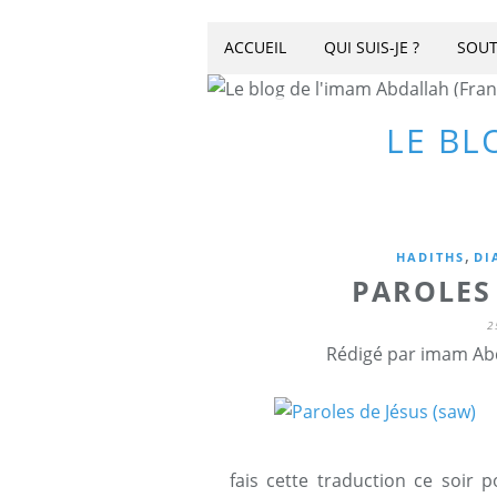
ACCUEIL
QUI SUIS-JE ?
SOUT
LE BL
,
HADITHS
DI
PAROLES 
2
Rédigé par imam Abd
fais cette traduction ce soir p