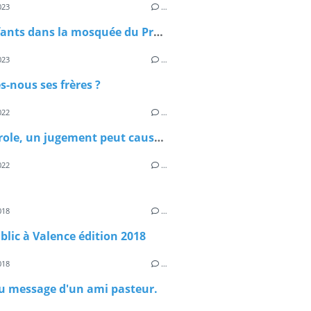
023
…
Des enfants dans la mosquée du Prophète Mohamed
023
…
-nous ses frères ?
022
…
Une parole, un jugement peut causer notre perte éternelle
022
…
018
…
ublic à Valence édition 2018
018
…
u message d'un ami pasteur.