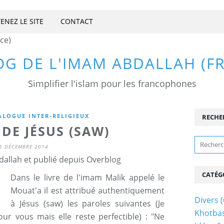
ENEZ LE SITE
CONTACT
OG DE L'IMAM ABDALLAH (F
Simplifier l'islam pour les francophones
ALOGUE INTER-RELIGIEUX
RECHE
DE JÉSUS (SAW)
5 DÉCEMBRE 2014
allah et publié depuis Overblog
CATÉG
Dans le livre de l'imam Malik appelé le
Mouat'a il est attribué authentiquement
Divers
(
à Jésus (saw) les paroles suivantes (Je
Khotba
our vous mais elle reste perfectible) : "Ne