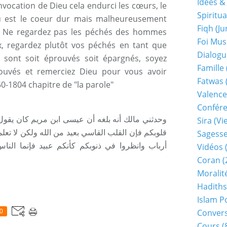
Idées &
nvocation de Dieu cela endurci les cœurs, le
Spiritua
eu est le coeur dur mais malheureusement
Fiqh (j
s. Ne regardez pas les péchés des hommes
Foi Mu
, regardez plutôt vos péchés en tant que
Dialogu
s sont soit éprouvés soit épargnés, soyez
Famille
rouvés et remerciez Dieu pour vous avoir
Fatwas
-1804 chapitre de "la parole"
Valence
Confér
وحدثني مالك أنه بلغه أن عيسى ابن مريم كان يقول ل
Sira (v
قلوبكم فإن القلب القاسي بعيد من الله ولكن لا تعل
Sagess
أرباب وانظروا في ذنوبكم كأنكم عبيد فإنما الناس
Vidéos
(
Coran
(
Moralit
Hadiths
Islam P
Conver
0
Cours
(